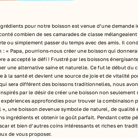
ngrédients pour notre boisson est venue d’une demande in
a raconté combien de ses camarades de classe mélangeaien
a fête ou simplement passer du temps avec des amis. Il co
on : « Papa, pourrions-nous créer une boisson qui donnerait
re a accepté le défi ! Frustré par les boissons énergisant
her une alternative saine et naturelle. Ce fut le début du
e à la santé et devient une source de joie et de vitalité 
qui sera différent des boissons traditionnelles, nous avo
nspirés par le désir de créer une boisson non seulement 
expériences approfondies pour trouver la combinaison par
 », une boisson devenue symbole de naturel, de qualité e
bons ingrédients et obtenir le goût parfait. Pendant cette
scar et bien d’autres coins intéressants et riches en tradit
eux de vous proposer.