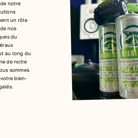
 de notre
lutions
ent un rôle
é de nos
iques du
néraux
ut au long du
ne de notre
 Nous sommes
 votre bien-
galés.